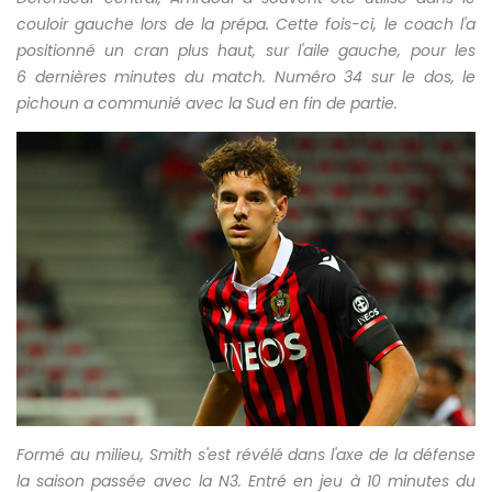
couloir gauche lors de la prépa. Cette fois-ci, le coach l'a
positionné un cran plus haut, sur l'aile gauche, pour les
6 dernières minutes du match. Numéro 34 sur le dos, le
pichoun a communié avec la Sud en fin de partie.
Formé au milieu, Smith s'est révélé dans l'axe de la défense
la saison passée avec la N3. Entré en jeu à 10 minutes du