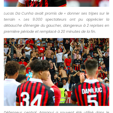
Lucas Da Cunha
avait promis de « donner ses tripes sur le
terrain »
. Les 9.000 spectateurs ont pu apprécier la
débauche d'énergie du gaucher, dangereux à 2 reprises en
première période et remplacé à 20 minutes de la fin.
Défenseur central, Amraoui a souvent été utilisé dans le