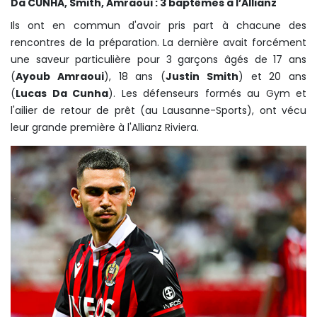
Da CUNHA, Smith, Amraoui : 3 baptêmes à l’Allianz
Ils ont en commun d'avoir pris part à chacune des
rencontres de la préparation. La dernière avait forcément
une saveur particulière pour 3 garçons âgés de 17 ans
(
Ayoub Amraoui
), 18 ans (
Justin Smith
) et 20 ans
(
Lucas Da Cunha
). Les défenseurs formés au Gym et
l'ailier de retour de prêt (au Lausanne-Sports), ont vécu
leur grande première à l'Allianz Riviera.