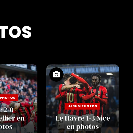
TOS
 PHOTOS
ALBUM PHOTOS
e 2-0
llier en
Le Havre 1-3 Nice
otos
en photos