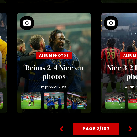
ALBUM PHOTOS
ALBUM
Reims 2-4 Nice en
Nice 3-2
photos
ph
PAGE 2/107