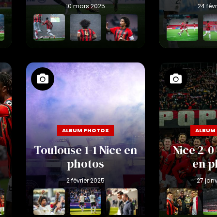
ALBUM PHOTOS
ALBUM
Toulouse 1-1 Nice en
Nice 2-0
photos
en p