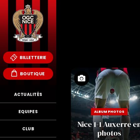
BILLETTERIE
BOUTIQUE
ACTUALITÉS
EQUIPES
ALBUM PHOTOS
Nice 1-1 Auxerre e
CLUB
photos