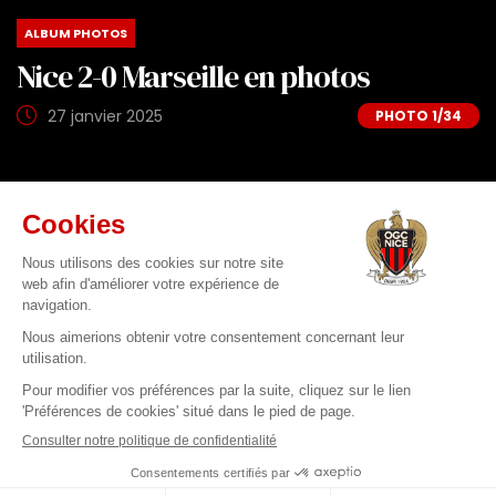
ALBUM PHOTOS
Nice 2-0 Marseille en photos
27 janvier 2025
1
/34
Alexandre Debbache / Icon Sport / Hugo Burg
PARTAGER
En savoir plus sur
#OGCNOM
ALBUMS DE MATCH
EQUIPE PRO
LIGUE 1