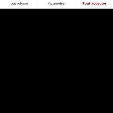
SAISON 2026-27
CLUB
News
Historique
Effectif professionnel
Ils ont fait le Gym
Calendrier
Fonds de dotation
Ligue 1 McDonald's
Partenaires
ALLIANZ RIVIERA
SERVICES
Le stade
OGCNICE.TV
Plan d'accès
Newsletter
Billetterie
Boutique
Hospitalité
Presse