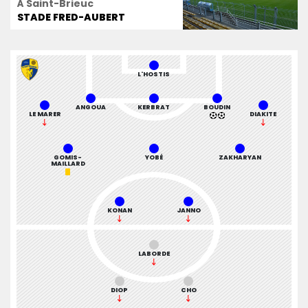
À Saint-Brieuc
STADE FRED-AUBERT
L'HOSTIS
ANGOUA
KERBRAT
BOUDIN
LE MARER
DIAKITE
GOMIS-
YOBÉ
ZAKHARYAN
MAILLARD
KONAN
JANNO
LABORDE
DIOP
CHO