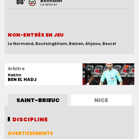
Benhaim
Moukoko
85'
86'
Le Marer
Laborde
Ndombele
85'
Diop
NON-ENTRÉS EN JEU
NON-ENTRÉS EN JEU
Le Normand
Bułka
Ndayishimiye
Boutsingkham
Dante
Orakpo
Balzan
Ahjaou
Beurel
Arbitre
Hakim
BEN EL HADJ
SAINT-BRIEUC
NICE
DISCIPLINE
DISCIPLINE
AVERTISSEMENTS
AVERTISSEMENTS