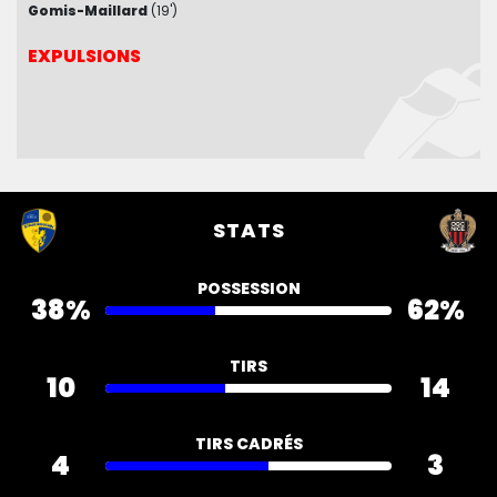
Gomis-Maillard
Clauss
(40')
(19')
EXPULSIONS
EXPULSIONS
STATS
POSSESSION
38%
62%
TIRS
10
14
TIRS CADRÉS
4
3