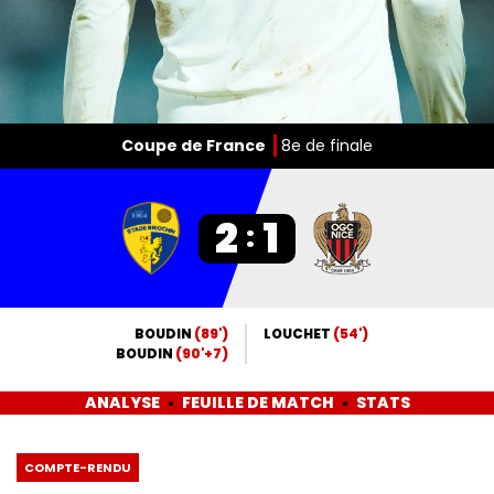
Coupe de France
8e de finale
2
1
:
BOUDIN
(89')
LOUCHET
(54')
BOUDIN
(90'+7)
ANALYSE
FEUILLE DE MATCH
STATS
COMPTE-RENDU