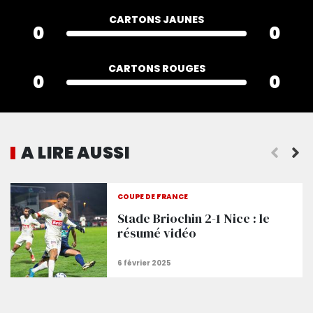
CARTONS JAUNES
0
0
CARTONS ROUGES
0
0
A LIRE AUSSI
Souquet : « Quand tu vas avec le maillot du Gym à
COUPE DE FRANCE
Stade Briochin 2-1 Nice : le
résumé vidéo