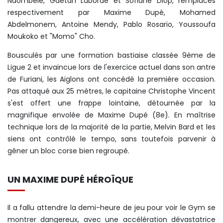
Ndombele, Gaëtan Laborde et Sofiane Diop, remplacés
respectivement par Maxime Dupé, Mohamed
Abdelmonem, Antoine Mendy, Pablo Rosario, Youssoufa
Moukoko et "Momo" Cho.
Bousculés par une formation bastiaise classée 9ème de
Ligue 2 et invaincue lors de l'exercice actuel dans son antre
de Furiani, les Aiglons ont concédé la première occasion.
Pas attaqué aux 25 mètres, le capitaine Christophe Vincent
s'est offert une frappe lointaine, détournée par la
magnifique envolée de Maxime Dupé (8e). En maîtrise
technique lors de la majorité de la partie, Melvin Bard et les
siens ont contrôlé le tempo, sans toutefois parvenir à
gêner un bloc corse bien regroupé.
UN MAXIME DUPÉ HÉROÏQUE
Il a fallu attendre la demi-heure de jeu pour voir le Gym se
montrer dangereux, avec une accélération dévastatrice