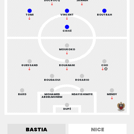
DUCROCQ
JANNEH
TOMI
VINCENT
BOUTRAH
CISSÉ
MOUKOKO
GUESSAND
BOUANANI
CHO
BOUDAOUI
ROSARIO
BARD
MOHAMED
NDAYISHIMIYE
MENDY
ABDELMONEM
DUPÉ
BASTIA
NICE