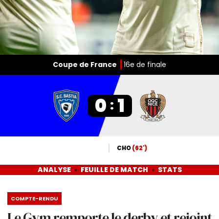
Coupe de France
16e de finale
0
1
:
CHO
(62')
ANALYSE
FEUILLE DE MATCH
STATS
COMPTE-RENDU
Le Gym remporte le derby et rejoint