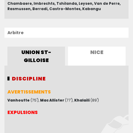
NON-ENTRÉS EN JEU
Chambaere
Imbrechts
Tshilanda
Leysen
Van de Perre
Rasmussen
Dupé
Boulhendi
Berradi
Salhi
Castro-Montes
Kabangu
Arbitre
UNION ST-
NICE
GILLOISE
DISCIPLINE
DISCIPLINE
AVERTISSEMENTS
AVERTISSEMENTS
Vanhoutte
Bombito
(61')
(75')
Mac Allister
(77')
Khalaili
(89')
EXPULSIONS
EXPULSIONS