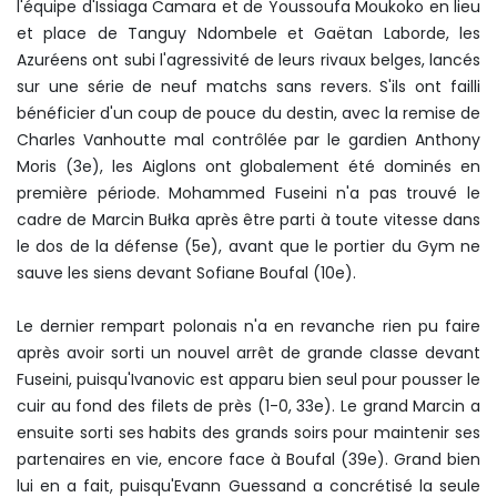
l'équipe d'Issiaga Camara et de Youssoufa Moukoko en lieu
et place de Tanguy Ndombele et Gaëtan Laborde, les
Azuréens ont subi l'agressivité de leurs rivaux belges, lancés
sur une série de neuf matchs sans revers. S'ils ont failli
bénéficier d'un coup de pouce du destin, avec la remise de
Charles Vanhoutte mal contrôlée par le gardien Anthony
Moris (3e), les Aiglons ont globalement été dominés en
première période. Mohammed Fuseini n'a pas trouvé le
cadre de Marcin Bułka après être parti à toute vitesse dans
le dos de la défense (5e), avant que le portier du Gym ne
sauve les siens devant Sofiane Boufal (10e).
Le dernier rempart polonais n'a en revanche rien pu faire
après avoir sorti un nouvel arrêt de grande classe devant
Fuseini, puisqu'Ivanovic est apparu bien seul pour pousser le
cuir au fond des filets de près (1-0, 33e). Le grand Marcin a
ensuite sorti ses habits des grands soirs pour maintenir ses
partenaires en vie, encore face à Boufal (39e). Grand bien
lui en a fait, puisqu'Evann Guessand a concrétisé la seule