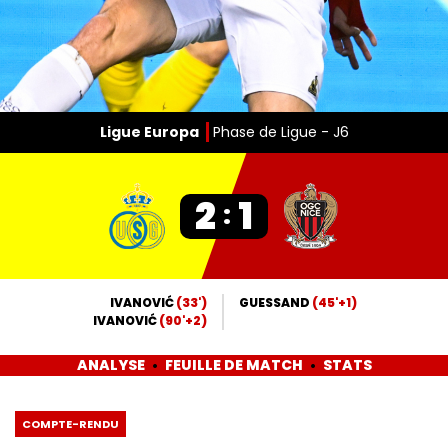
Ligue Europa
Phase de Ligue - J6
2
1
:
IVANOVIĆ
(33')
GUESSAND
(45'+1)
IVANOVIĆ
(90'+2)
ANALYSE
FEUILLE DE MATCH
STATS
COMPTE-RENDU