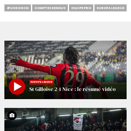
#USGOGCN
COMPTES RENDUS
EQUIPE PRO
EUROPA LEAGUE
EUROPA LEAGUE
St Gilloise 2-1 Nice : le résumé vidéo