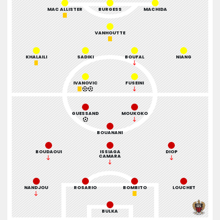
MAC ALLISTER
BURGESS
MACHIDA
VANHOUTTE
KHALAILI
SADIKI
BOUFAL
NIANG
IVANOVIC
FUSEINI
GUESSAND
MOUKOKO
BOUANANI
BOUDAOUI
ISSIAGA
DIOP
CAMARA
NANDJOU
ROSARIO
BOMBITO
LOUCHET
BULKA