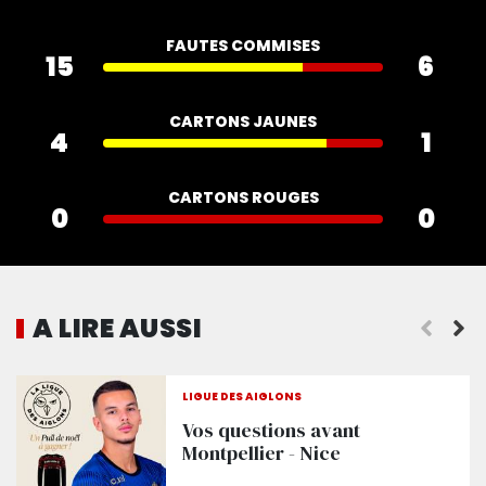
FAUTES COMMISES
15
6
CARTONS JAUNES
4
1
CARTONS ROUGES
0
0
A LIRE AUSSI
Haise : « On est déçu »
LIGUE DES AIGLONS
Vos questions avant
Montpellier - Nice