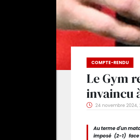
COMPTE-RENDU
Le Gym re
invaincu 
24 novembre 2024,
Au terme d'un match 
imposé (2-1) face