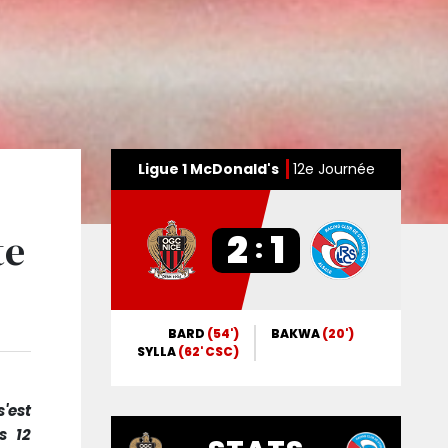
Ligue 1 McDonald's
12e Journée
te
2
1
:
BARD
(54')
BAKWA
(20')
SYLLA
(62' CSC)
s'est
s 12