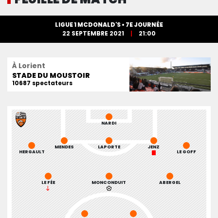
LIGUE 1 MCDONALD'S • 7E JOURNÉE
22 SEPTEMBRE 2021
21:00
À Lorient
STADE DU MOUSTOIR
10687 spectateurs
NARDI
MENDES
LAPORTE
JENZ
HERGAULT
LE GOFF
LE FÉE
MONCONDUIT
ABERGEL