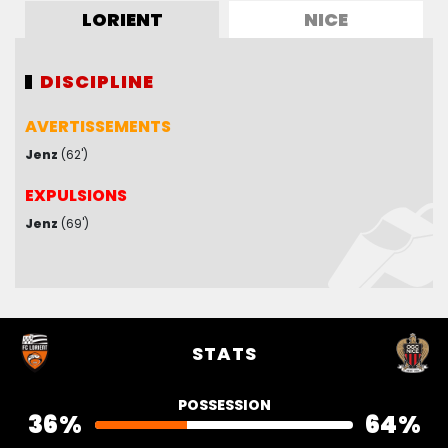
LORIENT
NICE
DISCIPLINE
DISCIPLINE
AVERTISSEMENTS
AVERTISSEMENTS
Jenz
Kluivert
(62')
(22')
Rosario
(60')
Delort
(78')
Atal
(79')
EXPULSIONS
EXPULSIONS
Jenz
(69')
STATS
POSSESSION
36%
64%