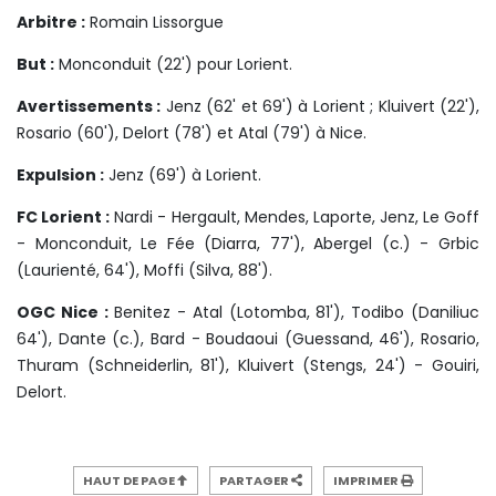
Arbitre :
Romain Lissorgue
But :
Monconduit (22') pour Lorient.
Avertissements :
Jenz (62' et 69') à Lorient ; Kluivert (22'),
Rosario (60'), Delort (78') et Atal (79') à Nice.
Expulsion :
Jenz (69') à Lorient.
FC Lorient :
Nardi - Hergault, Mendes, Laporte, Jenz, Le Goff
- Monconduit, Le Fée (Diarra, 77'), Abergel (c.) - Grbic
(Laurienté, 64'), Moffi (Silva, 88').
OGC Nice :
Benitez - Atal (Lotomba, 81'), Todibo (Daniliuc
64'), Dante (c.), Bard - Boudaoui (Guessand, 46'), Rosario,
Thuram (Schneiderlin, 81'), Kluivert (Stengs, 24') - Gouiri,
Delort.
HAUT DE PAGE
PARTAGER
IMPRIMER