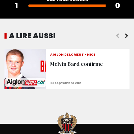
1
0
A LIRE AUSSI
Dante regrette le « manque de réussite » du Gym 
AIGLON DE LORIENT - NICE
Melvin Bard confirme