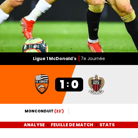
Ligue 1 McDonald's
7e Journée
1
0
:
MONCONDUIT
(22')
ANALYSE
FEUILLE DE MATCH
STATS