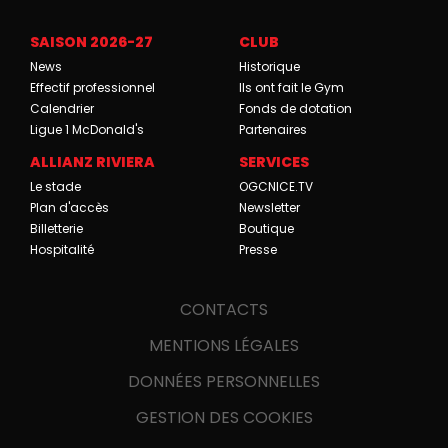
SAISON 2026-27
CLUB
News
Historique
Effectif professionnel
Ils ont fait le Gym
Calendrier
Fonds de dotation
Ligue 1 McDonald's
Partenaires
ALLIANZ RIVIERA
SERVICES
Le stade
OGCNICE.TV
Plan d'accès
Newsletter
Billetterie
Boutique
Hospitalité
Presse
CONTACTS
MENTIONS LÉGALES
DONNÉES PERSONNELLES
GESTION DES COOKIES