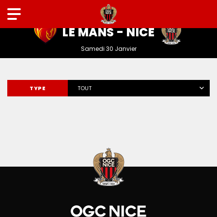
LIGUE 1 MCDONALD'S
LE MANS - NICE
Samedi 30 Janvier
TYPE
TOUT