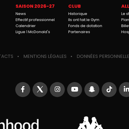
SAISON 2026-27
CLUB
ALL
News
Historique
Le 
Effectif professionnel
Ils ont fait le Gym
Pla
Calendrier
Fonds de dotation
Bille
Ligue 1 McDonald's
Partenaires
Hosp
TACTS
MENTIONS LÉGALES
DONNÉES PERSONNELL