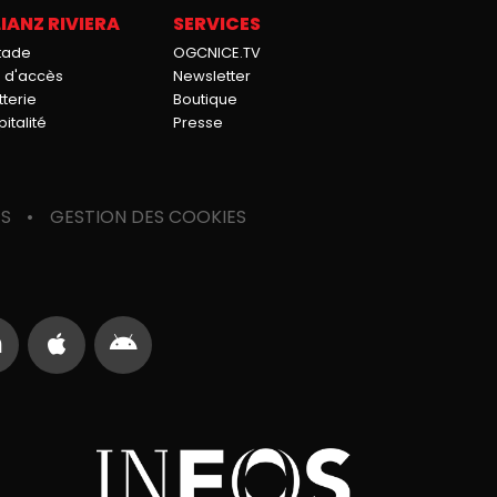
IANZ RIVIERA
SERVICES
stade
OGCNICE.TV
n d'accès
Newsletter
tterie
Boutique
italité
Presse
ES
GESTION DES COOKIES