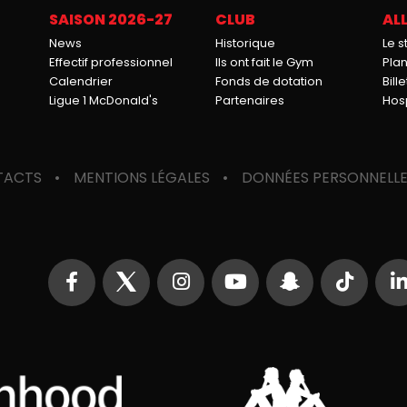
SAISON 2026-27
CLUB
ALL
News
Historique
Le 
Effectif professionnel
Ils ont fait le Gym
Pla
Calendrier
Fonds de dotation
Bille
Ligue 1 McDonald's
Partenaires
Hosp
TACTS
MENTIONS LÉGALES
DONNÉES PERSONNELL