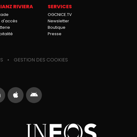
IANZ RIVIERA
SERVICES
stade
OGCNICE.TV
n d'accès
Newsletter
tterie
Boutique
italité
Presse
ES
GESTION DES COOKIES