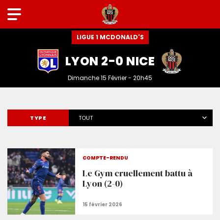
LIGUE 1 MCDONALD'S
LYON 2-0 NICE
Dimanche 15 Février - 20h45
TYPE
TOUT
COMPTE-RENDU
Le Gym cruellement battu à
Lyon (2-0)