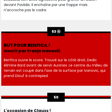
devant Pavlidis. Il enchaîne par une frappe mais
n'accroche pas le cadre.
53
BUT POUR BENFICA !
Inscrit par Franjo Ivanović
Benfica ouvre le score. Trouvé sur le côté droit, Dedic
élimine Bard avant de servir Aursnes. Le centre du milieu de
terrain est coupé dans l'axe de la surface par Ivanovic, qui
prend Diouf à contrepied.
50
L'occasion de Clauss !