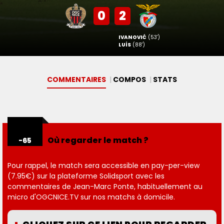
0
2
IVANOVIĆ
(53')
LUÍS
(88')
COMMENTAIRES
COMPOS
STAT
S
Où regarder le match ?
-65
Pour rappel, le match sera accessible en pay-per-view
(7.95€) sur la plateforme Solidsport avec les
commentaires de Jean-Marc Ponte, habituellement au
micro d'OGCNICE.TV sur nos matchs à domicile.