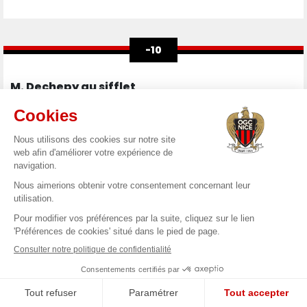
-10
M. Dechepy au sifflet
La rencontre sera arbitrée par Bastien Dechepy, assisté par
Brice Parinet Le Tellier et Julien Haulbert. Gaël Angoula sera
le quatrième arbitre, tandis que Yohann Rouinsard et
Stéphane Bre se chargeront de la VAR.
-20
Menaces diverses côté lillois
Trois Dogues ont inscrit sept réalisations dans l’élite cette
saison : Hakon Haraldsson, Matias Fernandez Pardo et Olivier
Giroud. Le meilleur buteur de l'histoire des Bleus est encore,