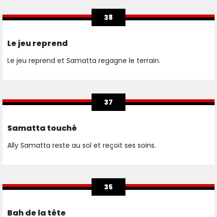
38
Le jeu reprend
Le jeu reprend et Samatta regagne le terrain.
37
Samatta touché
Ally Samatta reste au sol et reçoit ses soins.
35
Bah de la tête