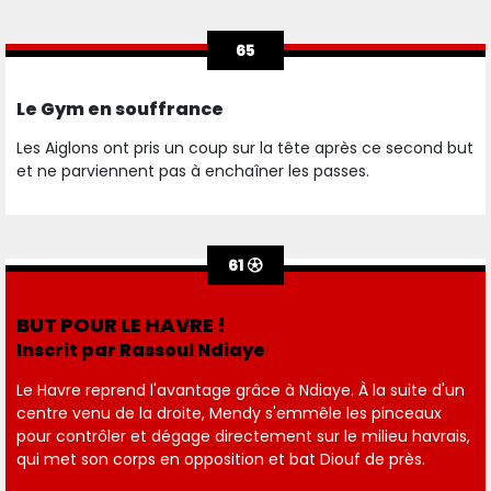
65
Le Gym en souffrance
Les Aiglons ont pris un coup sur la tête après ce second but
et ne parviennent pas à enchaîner les passes.
61
BUT POUR LE HAVRE !
Inscrit par Rassoul Ndiaye
Le Havre reprend l'avantage grâce à Ndiaye. À la suite d'un
centre venu de la droite, Mendy s'emmêle les pinceaux
pour contrôler et dégage directement sur le milieu havrais,
qui met son corps en opposition et bat Diouf de près.