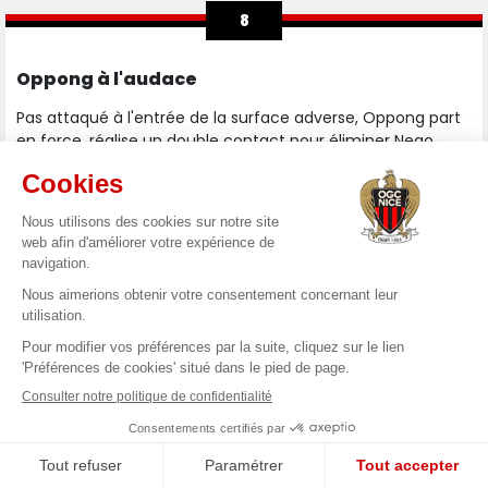
8
Oppong à l'audace
Pas attaqué à l'entrée de la surface adverse, Oppong part
en force, réalise un double contact pour éliminer Nego
mais bute sur Sangante avant de centrer.
7
Boudaoui trop long
Boudaoui tente d'alerter Louchet en profondeur côté droit,
mais Diaw lit bien la trajectoire.
5