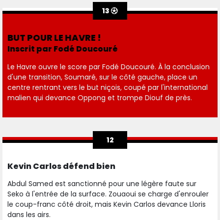
13
BUT POUR LE HAVRE !
Inscrit par Fodé Doucouré
Le Havre ouvre le score par Fodé Doucouré. À la conclusion
d'une transition, Soumaré, sur le côté gauche, place un
centre rentrant vers le but niçois, coupé par l'international
malien qui devance Oppong et trompe Diouf de près.
12
Kevin Carlos défend bien
Abdul Samed est sanctionné pour une légère faute sur
Seko à l'entrée de la surface. Zouaoui se charge d'enrouler
le coup-franc côté droit, mais Kevin Carlos devance Lloris
dans les airs.