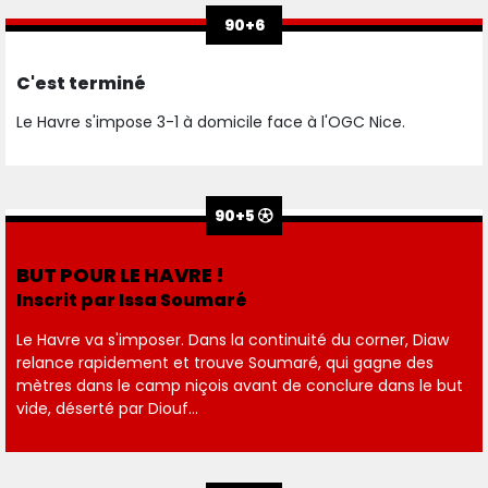
90+6
C'est terminé
Le Havre s'impose 3-1 à domicile face à l'OGC Nice.
90+5
BUT POUR LE HAVRE !
Inscrit par Issa Soumaré
Le Havre va s'imposer. Dans la continuité du corner, Diaw
relance rapidement et trouve Soumaré, qui gagne des
mètres dans le camp niçois avant de conclure dans le but
vide, déserté par Diouf...