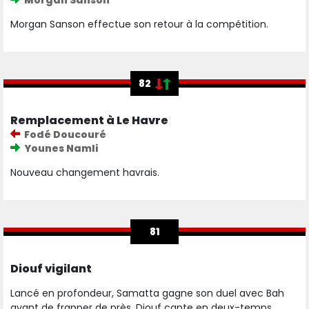
Morgan Sanson
Morgan Sanson effectue son retour à la compétition.
82
Remplacement à Le Havre
Fodé Doucouré
Younes Namli
Nouveau changement havrais.
81
Diouf vigilant
Lancé en profondeur, Samatta gagne son duel avec Bah
avant de frapper de près. Diouf capte en deux-temps.