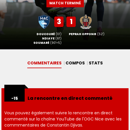
MATCH TERMINÉ
3
1
DOUCOURÉ
(13')
PEPRAH OPPONG
(52')
NDIAYE
(61')
SOUMARÉ
(90'+5)
COMMENTAIRES
COMPOS
STAT
S
La rencontre en direct commenté
-15
Vous pouvez également suivre la rencontre en direct
commenté sur la chaîne YouTube de l'OGC Nice avec les
commmentaires de Constantin Djivas.