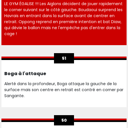
LE GYM ÉGALISE !!! Les Aiglons décident de jouer rapidement
le corner suivant sur le côté gauche. Boudaoui surprend les
Havrais en entrant dans la surface avant de centrer en
retrait. Oppong reprend en première intention et bat Diaw,
qui dévie le ballon mais ne l'empêche pas d'entrer dans la
cage !
51
Boga à l'attaque
Alerté dans la profondeur, Boga attaque la gauche de la
surface mais son centre en retrait est contré en corner par
Sangante.
50