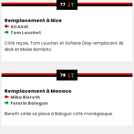
77
Remplacement à Nice
Ali Abdi
Tom Louchet
Côté niçois, Tom Louchet et Sofiane Diop remplacent Ali
Abdi et Moïse Bombito.
76
Remplacement à Monaco
Mika Biereth
Folarin Balogun
Biereth cède sa place à Balogun côté monégasque.