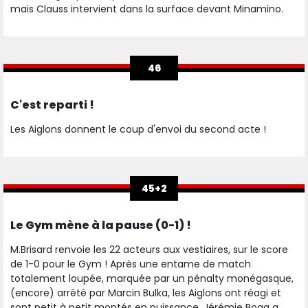
mais Clauss intervient dans la surface devant Minamino.
46
C'est reparti !
Les Aiglons donnent le coup d'envoi du second acte !
45+2
Le Gym mène à la pause (0-1) !
M.Brisard renvoie les 22 acteurs aux vestiaires, sur le score
de 1-0 pour le Gym ! Après une entame de match
totalement loupée, marquée par un pénalty monégasque,
(encore) arrêté par Marcin Bulka, les Aiglons ont réagi et
sont petit à petit montés en puissance. Jérémie Boga a