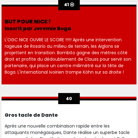
41
BUT POUR NICE !
Inscrit par Jeremie Boga
L'OGC NICE OUVRE LE SCORE !!!!! Après une intervention
rageuse de Rosario au milieu de terrain, les Aiglons se
projettent en transition. Bombito gagne des mètres côté
droit et profite du dédoublement de Clauss pour servir son
partenaire, qui place un centre milimétré sur la tête de
Boga. L'international ivoirien trompe Köhn sur sa droite !
40
Gros tacle de Dante
Après une nouvelle combinaison rapide entre les
attaquants monégasques, Dante réalise un superbe tacle