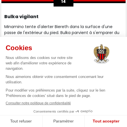
14
Bulka vigilant
Minamino tente d'alerter Biereth dans la surface d'une
passe de l'extérieur du pied. Bulka parvient à s'emparer du
ballon.
13
Akliouche imprécis
Longue séquence de possession monégasque, conclue par
un renversement de jeu manqué par Akliouche, qui visait
Caio Henrique côté gauche.
11