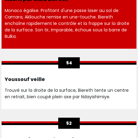
Monaco égalise. Profitant d'une passe laser au sol de
Camara, Akliouche remise en une-touche. Biereth
enchaîne rapidement le contrôle et la frappe sur la droite
de la surface. Son tir, imparable, échoue sous la barre de
Bulka.
54
Youssouf veille
Trouvé sur la droite de la surface, Biereth tente un centre
en retrait, bien coupé plein axe par Ndayishimiye.
52