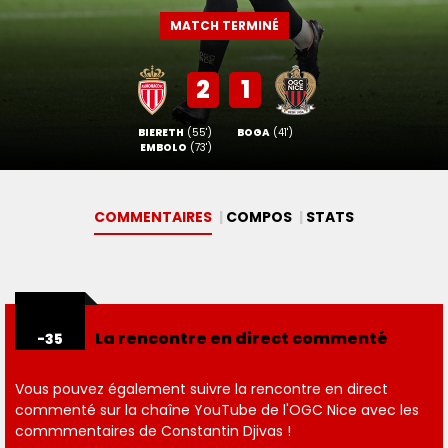
MATCH TERMINÉ
2
1
BIERETH
(55')
BOGA
(41')
EMBOLO
(73')
COMMENTAIRES
COMPOS
STAT
S
La rencontre en direct commenté
-35
Vous pouvez également suivre la rencontre en direct
commenté sur la chaîne YouTube de l'OGC Nice avec les
commmentaires de Constantin Djivas !