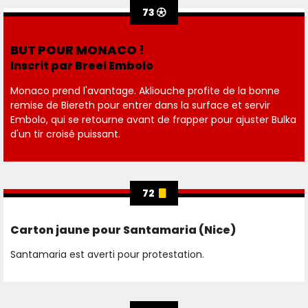
73
BUT POUR MONACO !
Inscrit par Breel Embolo
Monaco prend l'avantage. Akliouche profite de la bonne
remise de Biereth pour entrer dans la surface et servir
Embolo, qui se retourne avant de frapper pour ajuster Bulka
d'un tir croisé puissant.
72
Carton jaune pour Santamaria (Nice)
Santamaria est averti pour protestation.