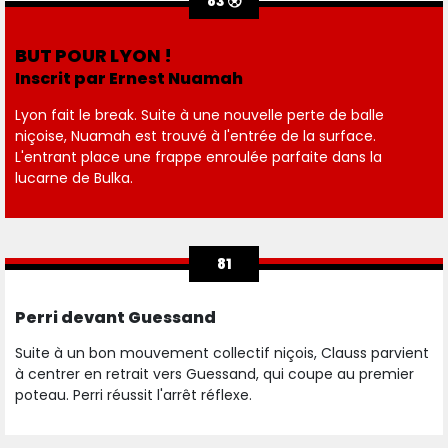
83
BUT POUR LYON !
Inscrit par Ernest Nuamah
Lyon fait le break. Suite à une nouvelle perte de balle
niçoise, Nuamah est trouvé à l'entrée de la surface.
L'entrant place une frappe enroulée parfaite dans la
lucarne de Bulka.
81
Perri devant Guessand
Suite à un bon mouvement collectif niçois, Clauss parvient
à centrer en retrait vers Guessand, qui coupe au premier
poteau. Perri réussit l'arrêt réflexe.