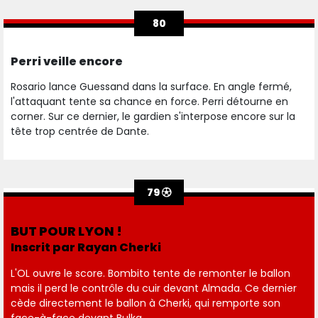
80
Perri veille encore
Rosario lance Guessand dans la surface. En angle fermé,
l'attaquant tente sa chance en force. Perri détourne en
corner. Sur ce dernier, le gardien s'interpose encore sur la
tête trop centrée de Dante.
79
BUT POUR LYON !
Inscrit par Rayan Cherki
L'OL ouvre le score. Bombito tente de remonter le ballon
mais il perd le contrôle du cuir devant Almada. Ce dernier
cède directement le ballon à Cherki, qui remporte son