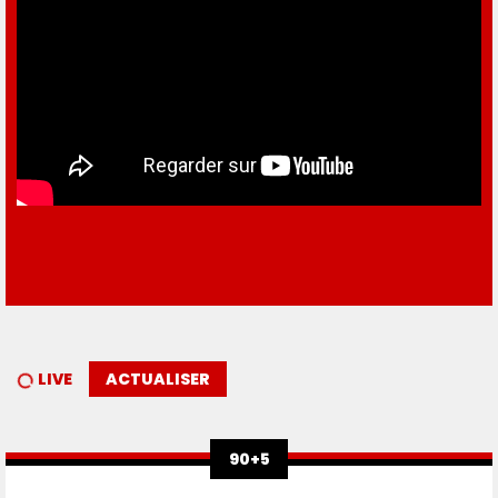
LIVE
ACTUALISER
90+5