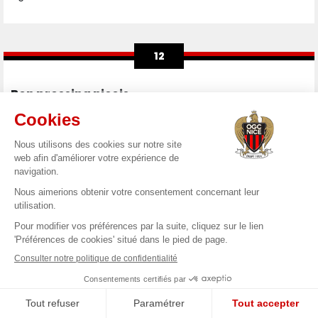
12
Bon pressing niçois
Le pressing azuréen est très efficace en cette entame de
match. Les Aiglons harcèlent très haut et empêchent leur
adversaire de ressortir les ballons.
10
Guessand agressif
Grosse chaleur dans la surface des Gones, avec le bon
pressing de Guessand dans les pieds de Niakhaté. Le
défenseur s'en sort bien et les visiteurs réussissent à se