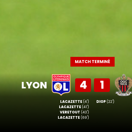
MATCH TERMINÉ
4
1
LYON
LACAZETTE
(4')
DIOP
(22')
LACAZETTE
(41')
VERETOUT
(43')
LACAZETTE
(69')