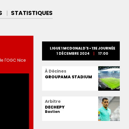
S
STAT
ISTIQUE
S
LIGUE 1 MCDONALD'S • 13E JOURNÉE
1 DÉCEMBRE 2024
17:00
de l'OGC Nice
À Décines
GROUPAMA STADIUM
Arbitre
DECHEPY
Bastien