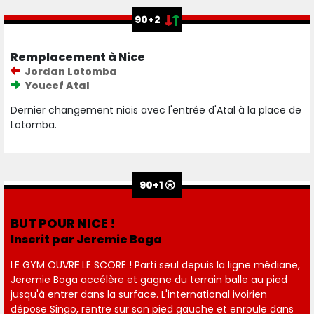
90+2
Remplacement à Nice
Jordan Lotomba
Youcef Atal
Dernier changement niois avec l'entrée d'Atal à la place de
Lotomba.
90+1
BUT POUR NICE !
Inscrit par Jeremie Boga
LE GYM OUVRE LE SCORE ! Parti seul depuis la ligne médiane,
Jeremie Boga accélère et gagne du terrain balle au pied
jusqu'à entrer dans la surface. L'international ivoirien
dépose Singo, rentre sur son pied gauche et enroule dans