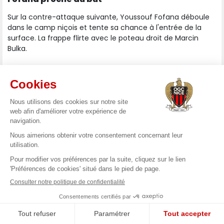
Sur la contre-attaque suivante, Youssouf Fofana déboule
dans le camp niçois et tente sa chance à l'entrée de la
surface. La frappe flirte avec le poteau droit de Marcin
Bulka.
21
La tête de Laborde !
Trouvé entre les lignes, Laborde décale Diop sur la gauche.
Le milieu offensif se remet sur son pied droit et centre
dans la surface pour retrouver son compère de l'attaque
dont la reprise de la tête est captée par Köhn.
21