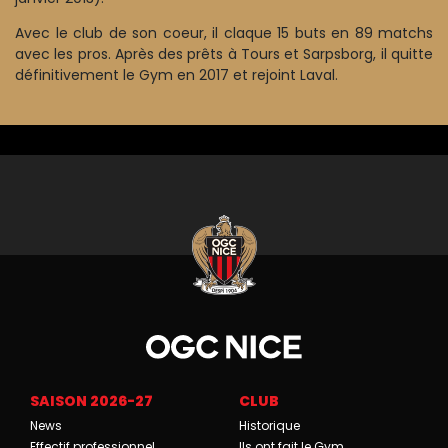
Avec le club de son coeur, il claque 15 buts en 89 matchs
avec les pros. Après des prêts à Tours et Sarpsborg, il quitte
définitivement le Gym en 2017 et rejoint Laval.
SAISON 2026-27
CLUB
News
Historique
Effectif professionnel
Ils ont fait le Gym