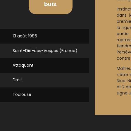
buts
Instinc
dans 
premie
la Lig
partie
13 août 1986
ruptur
tiend
Saint-Dié-des-Vosges (France)
Persévé
contre
Attaquant
Malheu
« être
Droit
Nice. 
et 2 de
signe u
Toulouse