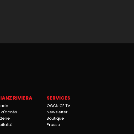
IANZ RIVIERA
SERVICES
stade
OGCNICE.TV
n d'accès
Newsletter
tterie
Boutique
italité
Presse