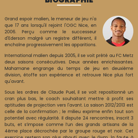
Grand espoir malien, le meneur de jeu n'a
que 17 ans lorsqu'il rejoint l'OGC Nice, en
2006. Perçu comme le successeur
d'Ederson malgré un registre différent, il
enchaîne progressivement les apparitions.
International malien depuis 2005, il se voit prêté au FC Metz
deux saisons consécutives. Deux années enrichissantes.
Mahamane engrange du temps de jeu en deuxième
division, étoffe son expérience et retrouve Nice plus fort
qu'avant.
Sous les ordres de Claude Puel, il se voit repositionné un
cran plus bas, le coach souhaitant mettre à profit ses
aptitudes de projection vers l'avant. La saison 2012/2013 est
celle de la confirmation ; le milieu exprime enfin tout son
potentiel avec régularité. Il dispute 24 rencontres, inscrit 3
buts, et s’impose comme l’un des grands artisans de la
4ème place décrochée par le groupe rouge et noir. Cet
exercice restera son plus abouti avec le Gym, la faute à