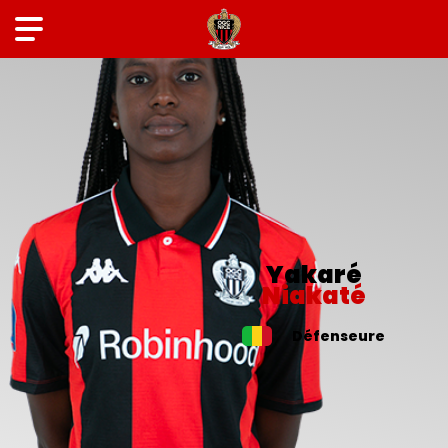
Yakaré
Niakaté
Défenseure