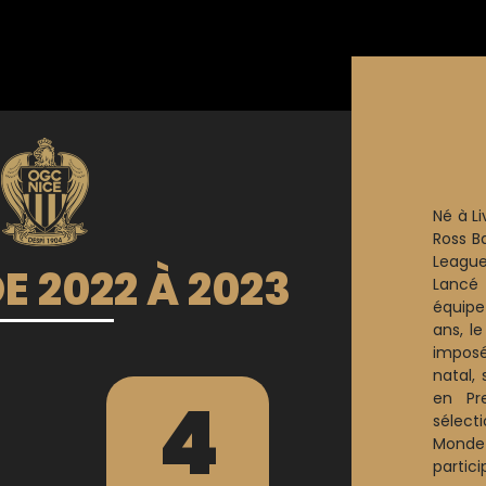
Né à L
Ross B
League
E 2022 À 2023
Lancé
équipe
ans, le
imposé
natal,
4
en Pr
sélect
Monde 
partici