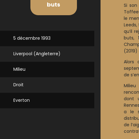
buts
Si son
Toffee
le men
Leeds, 
qu’il r
buts, 
5 décembre 1993
Champi
(2019) 
Liverpool (Angleterre)
Alors 
septem
Milieu
de s’e
Droit
Milieu
rencon
dont 
Everton
Rennes 
a le s
distrib
de l’ai
contrat