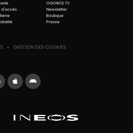
stade
OGCNICE.TV
n d'accès
Newsletter
tterie
Boutique
italité
Presse
ES
GESTION DES COOKIES