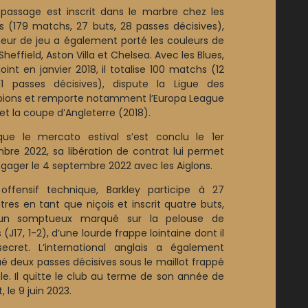
 passage est inscrit dans le marbre chez les
s (179 matchs, 27 buts, 28 passes décisives),
eur de jeu a également porté les couleurs de
Sheffield, Aston Villa et Chelsea. Avec les Blues,
ejoint en janvier 2018, il totalise 100 matchs (12
11 passes décisives), dispute la Ligue des
ons et remporte notamment l’Europa League
et la coupe d’Angleterre (2018).
que le mercato estival s’est conclu le 1er
bre 2022, sa libération de contrat lui permet
ngager le 4 septembre 2022 avec les Aiglons.
 offensif technique, Barkley participe à 27
tres en tant que niçois et inscrit quatre buts,
un somptueux marqué sur la pelouse de
(J17, 1-2), d’une lourde frappe lointaine dont il
ecret. L’international anglais a également
ué deux passes décisives sous le maillot frappé
gle. Il quitte le club au terme de son année de
, le 9 juin 2023.