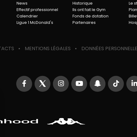
News
Historique
Le 
Effectif professionnel
Ils ont fait le Gym
Pla
Calendrier
Fonds de dotation
Bille
Ligue 1 McDonald's
Partenaires
Hosp
TACTS
MENTIONS LÉGALES
DONNÉES PERSONNELL