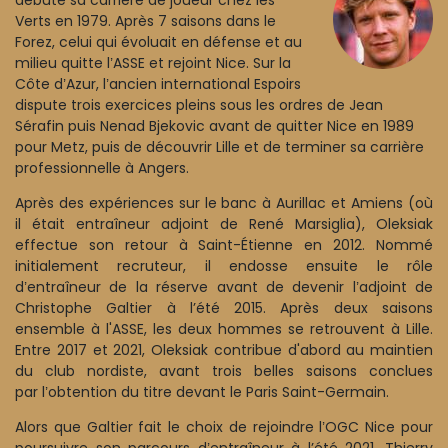
Verts en 1979. Après 7 saisons dans le
Forez, celui qui évoluait en défense et au
milieu quitte l
ASSE et rejoint Nice. Sur la
’
Côte d
Azur, l
ancien international Espoirs
’
’
dispute trois exercices pleins sous les ordres de Jean
Sérafin puis Nenad Bjekovic avant de quitter Nice en 1989
pour Metz, puis de découvrir Lille et de terminer sa carrière
professionnelle à Angers.
Après des expériences sur le banc à Aurillac et Amiens (où
il était entraîneur adjoint de René Marsiglia), Oleksiak
effectue son retour à Saint-Étienne en 2012. Nommé
initialement recruteur, il endosse ensuite le rôle
d
entraîneur de la réserve avant de devenir l
adjoint de
’
’
Christophe Galtier à l’été 2015. Après deux saisons
ensemble à l'ASSE, les deux hommes se retrouvent à Lille.
Entre 2017 et 2021, Oleksiak contribue d'abord au maintien
du club nordiste, avant trois belles saisons conclues
par l
obtention du titre devant le Paris Saint-Germain.
’
Alors que Galtier fait le choix de rejoindre l
OGC Nice pour
’
poursuivre son parcours d
entraîneur à l’été 2021, Thierry
’