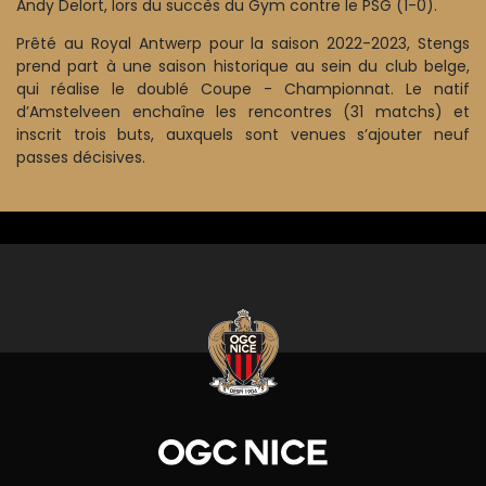
Andy Delort, lors du succès du Gym contre le PSG (1-0).
Prêté au Royal Antwerp pour la saison 2022-2023, Stengs
prend part à une saison historique au sein du club belge,
qui réalise le doublé Coupe - Championnat. Le natif
d’Amstelveen enchaîne les rencontres (31 matchs) et
inscrit trois buts, auxquels sont venues s’ajouter neuf
passes décisives.