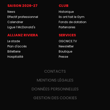
SAISON 2026-27
CLUB
News
Historique
Effectif professionnel
Ils ont fait le Gym
Calendrier
Fonds de dotation
Ligue 1 McDonald's
Partenaires
ALLIANZ RIVIERA
SERVICES
Le stade
OGCNICE.TV
Plan d'accès
Newsletter
Billetterie
Boutique
Hospitalité
Presse
CONTACTS
MENTIONS LÉGALES
DONNÉES PERSONNELLES
GESTION DES COOKIES