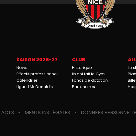
SAISON 2026-27
CLUB
ALL
News
Historique
Le 
Effectif professionnel
Ils ont fait le Gym
Pla
Calendrier
Fonds de dotation
Bille
Ligue 1 McDonald's
Partenaires
Hosp
TACTS
MENTIONS LÉGALES
DONNÉES PERSONNELL