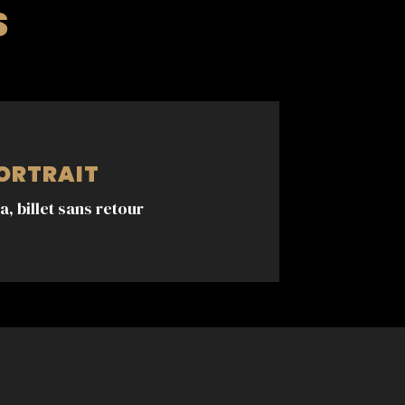
S
ORTRAIT
, billet sans retour