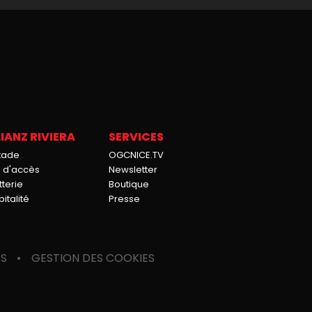
IANZ RIVIERA
SERVICES
stade
OGCNICE.TV
n d'accès
Newsletter
tterie
Boutique
italité
Presse
ES
GESTION DES COOKIES