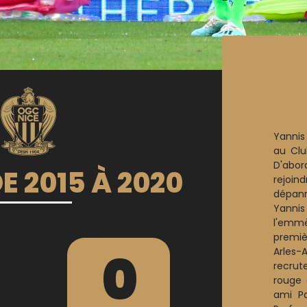
Yannis
au Clu
D'abo
E 2015 À 2020
rejoin
dépann
Yannis 
l'emm
premiè
0
Arles-
recrut
rouge 
ami Pa