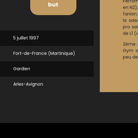
Perfor
but
en N2)
fanion
la sai
pro sa
de L1 (
5 juillet 1997
2ème g
Gym ap
Fort-de-France (Martinique)
peu de
Gardien
Arles-Avignon