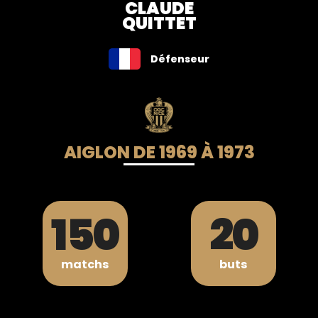
CLAUDE
QUITTET
Défenseur
AIGLON DE 1969 À 1973
150
20
matchs
buts