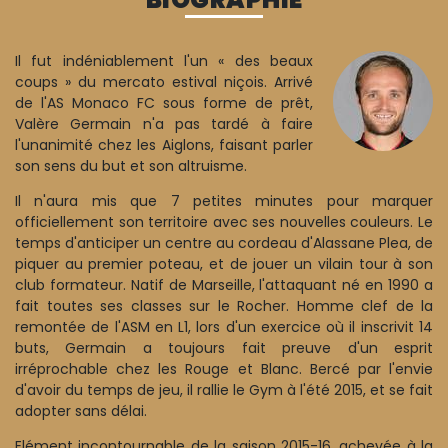
Il fut indéniablement l'un « des beaux
coups » du mercato estival niçois. Arrivé
de l'AS Monaco FC sous forme de prêt,
Valère Germain n'a pas tardé à faire
l'unanimité chez les Aiglons, faisant parler
son sens du but et son altruisme.
Il n'aura mis que 7 petites minutes pour marquer
officiellement son territoire avec ses nouvelles couleurs. Le
temps d'anticiper un centre au cordeau d'Alassane Plea, de
piquer au premier poteau, et de jouer un vilain tour à son
club formateur. Natif de Marseille, l'attaquant né en 1990 a
fait toutes ses classes sur le Rocher. Homme clef de la
remontée de l'ASM en L1, lors d'un exercice où il inscrivit 14
buts, Germain a toujours fait preuve d'un esprit
irréprochable chez les Rouge et Blanc. Bercé par l'envie
d'avoir du temps de jeu, il rallie le Gym à l'été 2015, et se fait
adopter sans délai.
Elément incontournable de la saison 2015-16, achevée à la