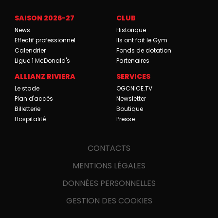
SAISON 2026-27
CLUB
News
Historique
Effectif professionnel
Ils ont fait le Gym
Calendrier
Fonds de dotation
Ligue 1 McDonald's
Partenaires
ALLIANZ RIVIERA
SERVICES
Le stade
OGCNICE.TV
Plan d'accès
Newsletter
Billetterie
Boutique
Hospitalité
Presse
CONTACTS
MENTIONS LÉGALES
DONNÉES PERSONNELLES
GESTION DES COOKIES