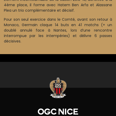
4ème place, il forme avec Hatem Ben Arfa et Alassane
Plea un trio complémentaire et décisif.
Pour son seul exercice dans le Comté, avant son retour à
Monaco, Germain claque 14 buts en 41 matchs (+ un
doublé annulé face à Nantes, lors d’une rencontre
interrompue par les intempéries) et délivre 6 passes
décisives.