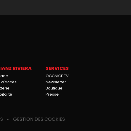
IANZ RIVIERA
SERVICES
stade
OGCNICE.TV
n d'accès
Newsletter
tterie
Boutique
italité
Presse
ES
GESTION DES COOKIES