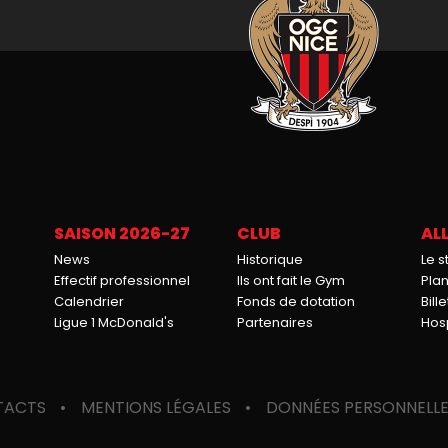
SAISON 2026-27
CLUB
ALL
News
Historique
Le 
Effectif professionnel
Ils ont fait le Gym
Pla
Calendrier
Fonds de dotation
Bille
Ligue 1 McDonald's
Partenaires
Hosp
TACTS
MENTIONS LÉGALES
DONNÉES PERSONNELL