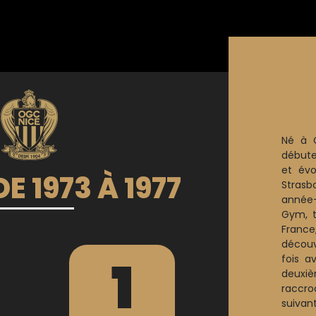
Né à C
débute
et évo
E 1973 À 1977
Strasb
année-
Gym, t
France
découv
1
fois a
deuxi
raccr
suivant