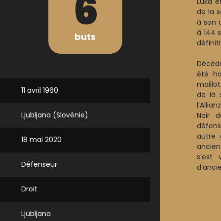
6
Luka e
de la 
à son 
à 144 
buts
défini
Décédé
été ho
maillo
11 avril 1960
de la 
l’Allia
Ljubljana (Slovénie)
Noir 
défens
autre 
18 mai 2020
ancien
s’est
Défenseur
d’ancie
Droit
Ljubljana