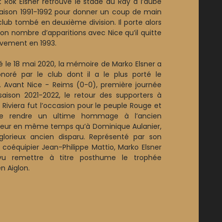
t Rok Elsner retrouve le stade du Ray à l’aube
saison 1991-1992 pour donner un coup de main
club tombé en deuxième division. Il porte alors
son nombre d’apparitions avec Nice qu’il quitte
tivement en 1993.
 le 18 mai 2020, la mémoire de Marko Elsner a
noré par le club dont il a le plus porté le
t. Avant Nice - Reims (0-0), première journée
saison 2021-2022, le retour des supporters à
nz Riviera fut l’occasion pour le peuple Rouge et
de rendre un ultime hommage à l’ancien
eur en même temps qu’à Dominique Aulanier,
glorieux ancien disparu. Représenté par son
 coéquipier Jean-Philippe Mattio, Marko Elsner
 vu remettre à titre posthume le trophée
n Aiglon.