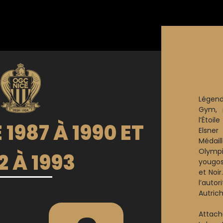
Légen
Gym, 
l’Étoi
 1987 À 1990 ET
Elsner
Médai
Olympi
2 À 1993
yougos
et Noir
l’autor
Autric
Attaché