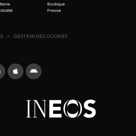
tterie
Boutique
italité
Presse
ES
GESTION DES COOKIES