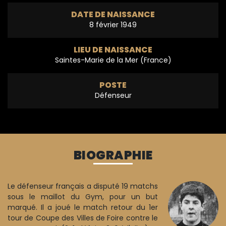
DATE DE NAISSANCE
8 février 1949
LIEU DE NAISSANCE
Saintes-Marie de la Mer (France)
POSTE
Défenseur
BIOGRAPHIE
Le défenseur français a disputé 19 matchs
sous le maillot du Gym, pour un but
marqué. Il a joué le match retour du 1er
tour de Coupe des Villes de Foire contre le