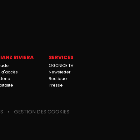
IANZ RIVIERA
SERVICES
stade
OGCNICE.TV
n d'accès
Newsletter
tterie
Boutique
italité
Presse
ES
GESTION DES COOKIES