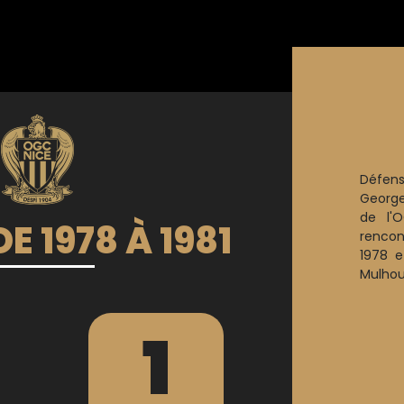
Défen
George
de l'
E 1978 À 1981
rencon
1978 e
Mulhou
1