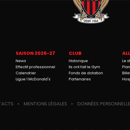
SAISON 2026-27
CLUB
ALL
News
Historique
Le 
Effectif professionnel
Ils ont fait le Gym
Pla
Calendrier
Fonds de dotation
Bille
Ligue 1 McDonald's
Partenaires
Hosp
TACTS
MENTIONS LÉGALES
DONNÉES PERSONNELL