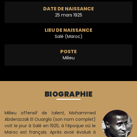
DATE DE NAISSANCE
25 mars 1925
LIEU DE NAISSANCE
Salé (Maroc)
POSTE
Milieu
BIOGRAPHIE
Milieu offensif de talent, Mohammed
Abderazzak El Ouargla (son nom complet)
voit le jour à Salé en 1925, à l’époque où le
Maroc est français. Après avoir évolué à