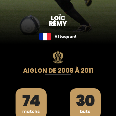
LOÏC
RÉMY
Attaquant
AIGLON DE 2008 À 2011
74
30
matchs
buts