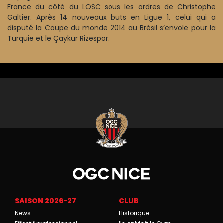
France du côté du LOSC sous les ordres de Christophe
Galtier. Après 14 nouveaux buts en Ligue 1, celui qui a
disputé la Coupe du monde 2014 au Brésil s’envole pour la
Turquie et le Çaykur Rizespor.
SAISON 2026-27
CLUB
News
Historique