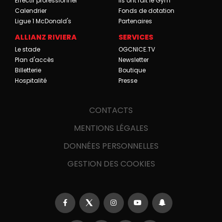
Effectif professionnel
Ils ont fait le Gym
Calendrier
Fonds de dotation
Ligue 1 McDonald's
Partenaires
ALLIANZ RIVIERA
SERVICES
Le stade
OGCNICE.TV
Plan d'accès
Newsletter
Billetterie
Boutique
Hospitalité
Presse
CONTACTS
MENTIONS LÉGALES
DONNÉES PERSONNELLES
GESTION DES COOKIES