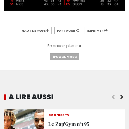
HAUT DE PAGE
PARTAGER
IMPRIMER
En savoir plus sur
#OGCNMHSC
A LIRE AUSSI
Depuis quand le Gym n'avait pas marqué 3 buts e
OGC NICE TV
Le Zap'Gym n°195