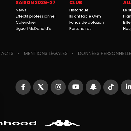
SAISON 2026-27
CLUB
ALL
News
Historique
Le 
Effectif professionnel
Ils ont fait le Gym
Pla
Calendrier
Fonds de dotation
Bille
Ligue 1 McDonald's
Partenaires
Hosp
TACTS
MENTIONS LÉGALES
DONNÉES PERSONNELL