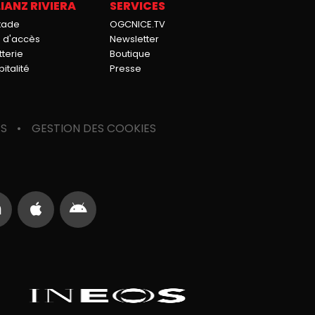
IANZ RIVIERA
SERVICES
stade
OGCNICE.TV
n d'accès
Newsletter
tterie
Boutique
italité
Presse
ES
GESTION DES COOKIES