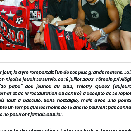
our jour, le Gym remportait l'un de ses plus grands matchs. Lo
tion niçoise jouait sa survie, ce 19 juillet 2002. Témoin privilég
"2e papa" des jeunes du club, Thierry Quoex (aujourd
ternat et de la restauration du centre) a accepté de se repl
où tout a basculé. Sans nostalgie, mais avec une point
nte un temps que les moins de 15 ans ne peuvent pas connaî
s ne pourront jamais oublier.
 pris acte des observations faites par la direction nationa