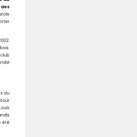
 des
role
orter
2002.
ois.
 club
mité
rs du
utour
Louis
andis
a été