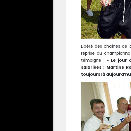
Libéré des chaînes de l
reprise du championnat
témoigne :
« Le jour 
salariées : Martine R
toujours là aujourd’hui