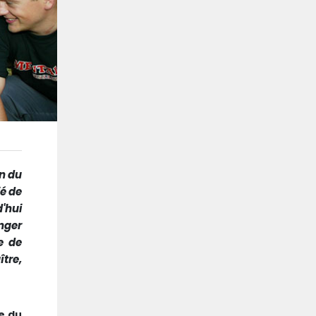
in du
ié de
'hui
onger
e de
tre,
le du