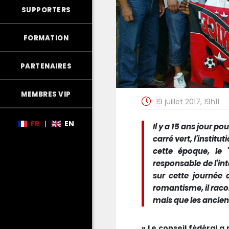
SUPPORTERS
FORMATION
PARTENAIRES
MEMBRES VIP
19 juillet 2017, 19h11
FR
|
EN
Il y a 15 ans jour p
carré vert, l'institu
cette époque, le 
responsable de l'in
sur cette journée 
romantisme, il raco
mais que les ancien
« Le conseil fédéral a