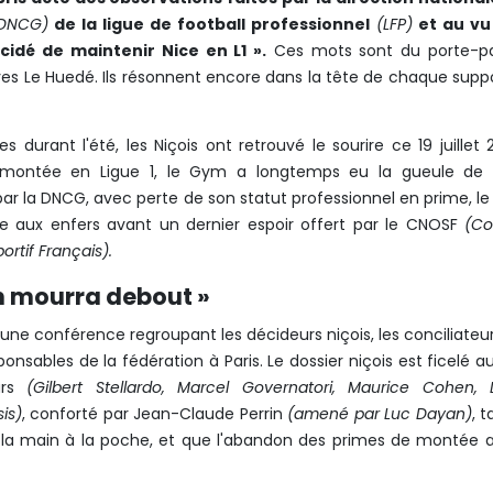
DNCG)
de la ligue de football professionnel
(LFP)
et au vu
cidé de maintenir Nice en L1 ».
C
es mots sont du porte-pa
Yves Le Huedé. Ils résonnent encore dans la tête de chaque supp
s durant l'été, les Niçois ont retrouvé le sourire ce 19 juillet 
 montée en Ligue 1, le Gym a longtemps eu la gueule de b
ar la DNCG, avec perte de son statut professionnel en prime, le
te aux enfers avant un
dernier espoir offert par le
CNOSF
(Co
rtif Français).
on mourra debout »
nt une conférence regroupant les décideurs niçois, les conciliateu
ponsables de la fédération à Paris.
Le dossier niçois est ficelé a
eurs
(Gilbert Stellardo, Marcel Governatori, Maurice Cohen, 
is)
, conforté par Jean-Claude Perrin
(amené par Luc Dayan)
, t
i la main à la poche, et que l'abandon des primes de montée 