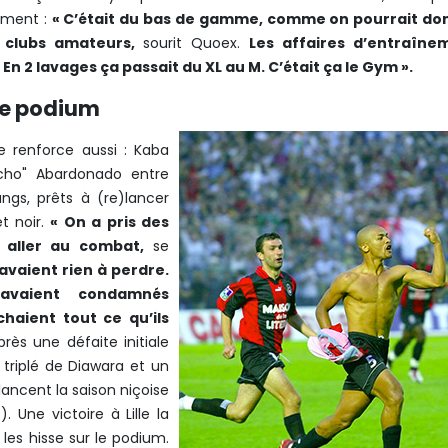
ement :
« C’était du bas de gamme, comme on pourrait do
 clubs amateurs,
sourit Quoex.
Les affaires d’entraîne
En 2 lavages ça passait du XL au M. C’était ça le Gym ». ​
 le podium
se renforce aussi : Kaba
ncho" Abardonado entre
angs, prêts à (re)lancer
et noir.
« On a pris des
 aller au combat,
se
’avaient rien à perdre.
avaient condamnés
chaient tout ce qu’ils
près une défaite initiale
 triplé de Diawara et un
ancent la saison niçoise
 Une victoire à Lille la
les hisse sur le podium.