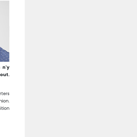
 n'y
out.
rters
nion.
ition