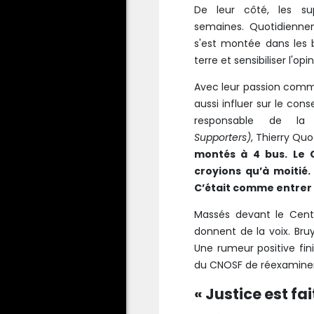
De leur côté, les su
semaines. Quotidiennem
s'est montée dans les 
terre et sensibiliser l'op
Avec leur passion comm
aussi influer sur le conse
r
esponsable de l
Supporters)
, Thierry Qu
montés à 4 bus. Le 
croyions qu’à moitié.
C’était comme entrer 
Massés devant le Centr
donnent de la voix. Bru
Une rumeur positive fini
du CNOSF de
réexaminer 
« Justice est fai