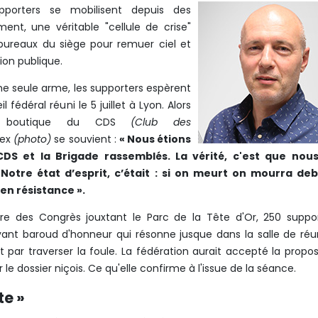
pporters se mobilisent depuis des
ent, une véritable "cellule de crise"
bureaux du siège pour remuer ciel et
inion publique.
e seule arme, les supporters espèrent
il fédéral réuni le 5 juillet à Lyon. Alors
a boutique du CDS
(Club des
oex
(photo)
se souvient :
« Nous étions
CDS
et la Brigade rassemblés. La vérité, c'est que nous
 Notre état d’esprit, c’était : si on meurt on mourra deb
en résistance ».
e des Congrès jouxtant le Parc de la Tête d'Or, 250 suppo
yant baroud d'honneur qui résonne jusque dans la salle de réu
t par traverser la foule. La fédération aurait accepté la propos
le dossier niçois. Ce qu'elle confirme à l'issue de la séance.
te »