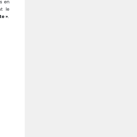
rs en
nt le
te »
.