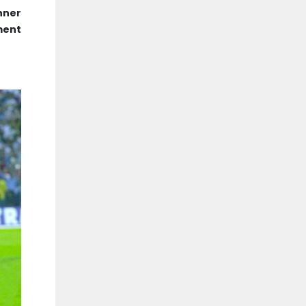
nner
ment