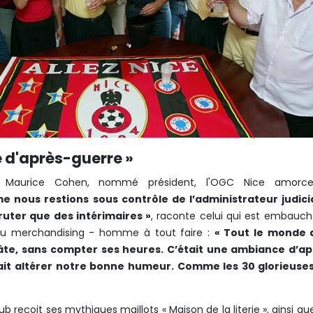
 d'après-guerre »
e Maurice Cohen, nommé président, l'OGC Nice amorc
 nous restions sous contrôle de l’administrateur judicia
ruter que des intérimaires
»
, raconte celui qui est embauc
du merchandising - homme à tout faire :
« Tout le monde 
âte, sans compter ses heures. C’était une ambiance d’ap
ait altérer notre bonne humeur. Comme les 30 glorieuses
ub reçoit ses mythiques maillots « Maison de la literie », ainsi qu