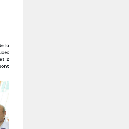
de la
Quoex
et
2
 sont