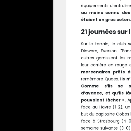
équipements d'entraîn
au moins connu des
étaient en gros coton. 
21 journées sur
Sur le terrain, le club 
Diawara, Everson, "Pa
autres garnissent les r
leur carrière en rouge 
mercenaires prêts à
remémore Quoex.
Ils n
Comme s’ils se s
d’avance, et qu’ils lâ
pouvaient lâcher ».
A
face au Havre (1-2), un
but du capitaine Cobos l
face à Strasbourg (4-0).
semaine suivante (3-0) 