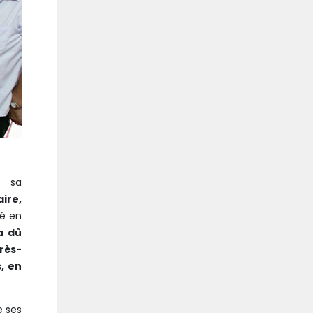
e sa
ire,
hé en
a dû
rès-
, en
e ses