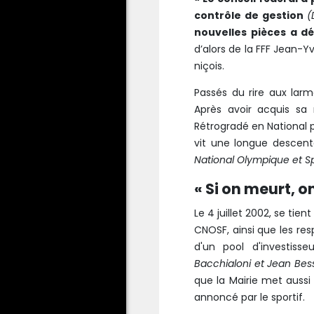
contrôle de gestion
(
nouvelles pièces a dé
d’alors de la FFF Jean-
niçois.
Passés du rire aux larme
Après avoir acquis sa
R
étrogradé en National p
vit une longue descen
National Olympique et Spo
« Si on meurt, 
Le 4 juillet 2002, se tie
CNOSF, ainsi que les res
d'un pool d'investiss
Bacchialoni et Jean Bess
que la Mairie met auss
annoncé par le sportif.