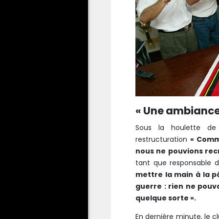
« Une ambiance
Sous la houlette d
restructuration
« Comme
nous ne pouvions rec
tant que responsable 
mettre la main à la p
guerre : rien ne pouv
quelque sorte ».
En dernière minute, le cl