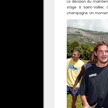
La décision du maintien
stage à Saint-Vallier,
champagne. Un moment 