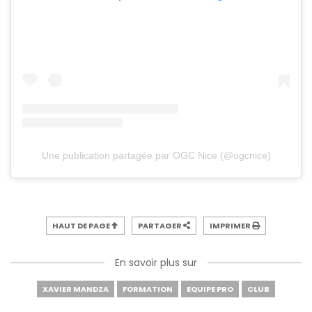
Une publication partagée par OGC Nice (@ogcnice)
HAUT DE PAGE
PARTAGER
IMPRIMER
En savoir plus sur
XAVIER MANDZA
FORMATION
EQUIPE PRO
CLUB