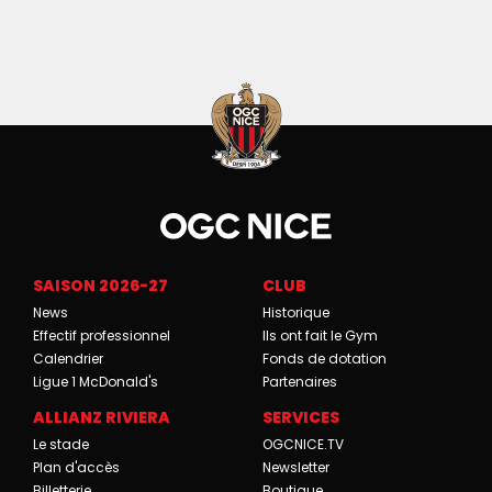
SAISON 2026-27
CLUB
News
Historique
Effectif professionnel
Ils ont fait le Gym
Calendrier
Fonds de dotation
Ligue 1 McDonald's
Partenaires
ALLIANZ RIVIERA
SERVICES
Le stade
OGCNICE.TV
Plan d'accès
Newsletter
Billetterie
Boutique