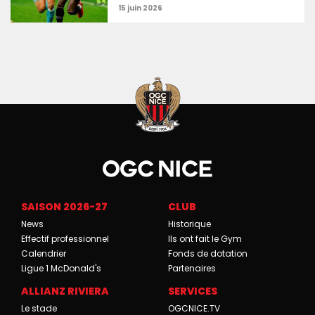
SAISON 2026-27
CLUB
News
Historique
Effectif professionnel
Ils ont fait le Gym
Calendrier
Fonds de dotation
Ligue 1 McDonald's
Partenaires
ALLIANZ RIVIERA
SERVICES
Le stade
OGCNICE.TV