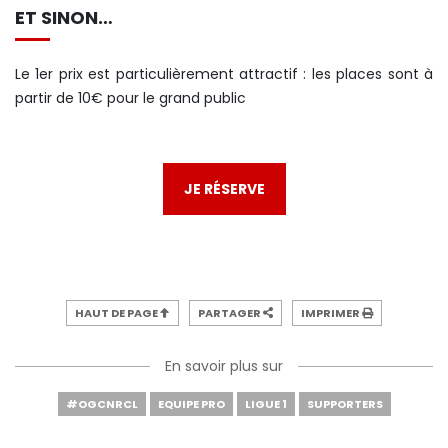
ET SINON…
Le 1er prix est particulièrement attractif : les places sont à
partir de 10€ pour le grand public
JE RÉSERVE
HAUT DE PAGE
PARTAGER
IMPRIMER
En savoir plus sur
#OGCNRCL
EQUIPE PRO
LIGUE 1
SUPPORTERS