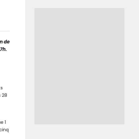
n de
17h.
ts
s 28
e 1
 cinq