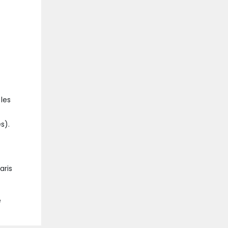
les
s).
aris
e