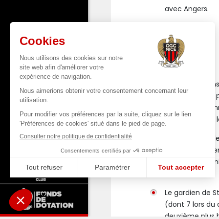
avec Angers.
STRASBOURG
Strasbourg a in
ayant marqué pl
45 dernières an
2025/26 parmi l
Le défenseur de
d’attaque adver
moyenne parmi l
SG).
Le gardien de S
(dont 7 lors du 
deuxième plus ha