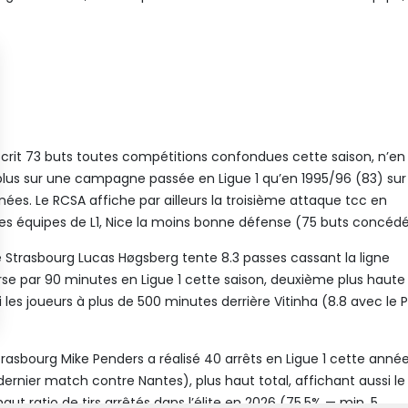
scrit 73 buts toutes compétitions confondues cette saison, n’en
us sur une campagne passée en Ligue 1 qu’en 1995/96 (83) sur 
nées. Le RCSA affiche par ailleurs la troisième attaque tcc en
es équipes de L1, Nice la moins bonne défense (75 buts concédé
 Strasbourg Lucas Høgsberg tente 8.3 passes cassant la ligne
se par 90 minutes en Ligue 1 cette saison, deuxième plus haute
es joueurs à plus de 500 minutes derrière Vitinha (8.8 avec le P
trasbourg Mike Penders a réalisé 40 arrêts en Ligue 1 cette anné
dernier match contre Nantes), plus haut total, affichant aussi le
ut ratio de tirs arrêtés dans l’élite en 2026 (75.5% — min. 5