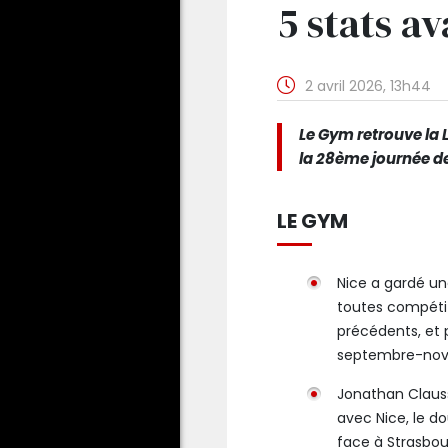
5 stats a
2 avril 2026, 13h44
Le Gym retrouve la 
la 28ème journée de 
LE GYM
Nice a gardé un
toutes compétit
précédents, et p
septembre-nov
Jonathan Clauss 
avec Nice, le do
face à Strasbou