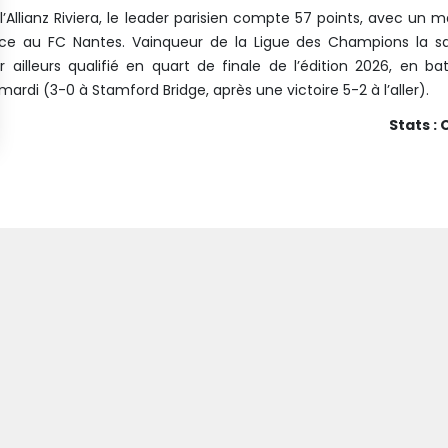
’Allianz Riviera, le leader parisien compte 57 points, avec un 
ace au FC Nantes. Vainqueur de la Ligue des Champions la s
r ailleurs qualifié en quart de finale de l’édition 2026, en ba
di (3-0 à Stamford Bridge, après une victoire 5-2 à l’aller).
Stats :
HAUT DE PAGE
PARTAGER
IMPRIMER
En savoir plus sur
#OGCNPSG
EQUIPE PRO
LIGUE 1