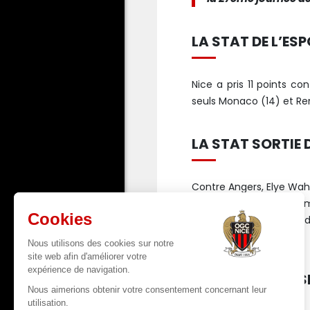
LA STAT DE L’ESP
Nice a pris 11 points co
seuls Monaco (14) et Ren
LA STAT SORTIE
Contre Angers, Elye Wahi
2026. C’est le 107e bu
Puel, c’est au moins 21
France.
LA STAT ADVERS