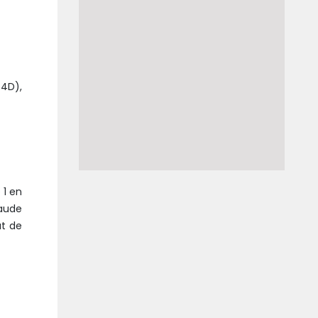
 4D),
 1 en
laude
at de