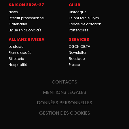
SAISON 2026-27
CLUB
News
Historique
Effectif professionnel
Ils ont fait le Gym
Calendrier
Fonds de dotation
Ligue 1 McDonald's
Partenaires
ALLIANZ RIVIERA
SERVICES
Le stade
OGCNICE.TV
Plan d'accès
Newsletter
Billetterie
Boutique
Hospitalité
Presse
CONTACTS
MENTIONS LÉGALES
DONNÉES PERSONNELLES
GESTION DES COOKIES