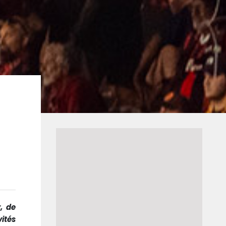
, de
vités