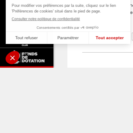
dans les meilleures cond
via le parking du Parc d