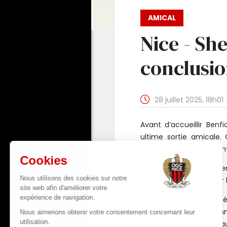
AMICAL
Nice - Sh
conclusio
28 juillet 2025, 18h01
Avant d’accueillir Benf
ultime sortie amicale.
Sheffield United, au Cen
Sheffield United évolu
finale des playoffs pour
Comme pour ses précéden
possibilité à ses abo
billetterie en ligne
. La j