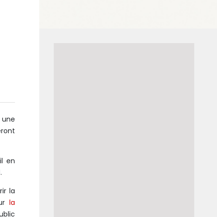
n
r une
eront
il en
.
ir la
sur
la
ublic