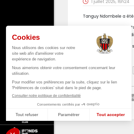
1 juillet 2025, 16h24
Tanguy Ndombele a été o
Le milieu de terrain de
accompagné au quotidien
Le club lui adresse tout
TAN