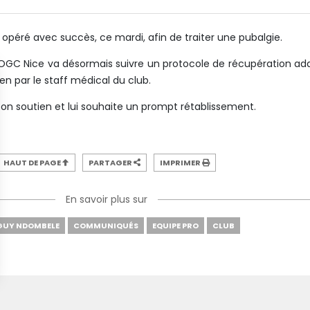
péré avec succès, ce mardi, afin de traiter une pubalgie.
 l’OGC Nice va désormais suivre un protocole de récupération ad
 par le staff médical du club.
 son soutien et lui souhaite un prompt rétablissement.
HAUT DE PAGE
PARTAGER
IMPRIMER
En savoir plus sur
GUY NDOMBELE
COMMUNIQUÉS
EQUIPE PRO
CLUB