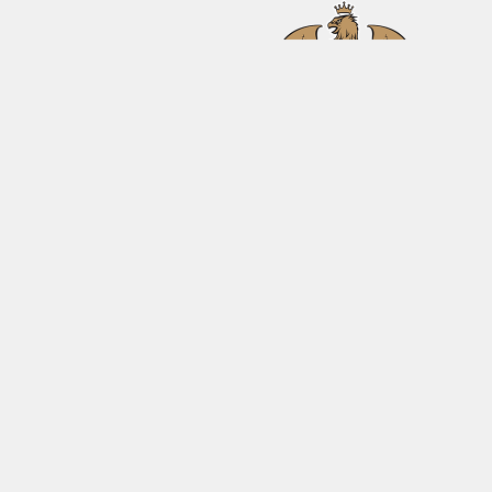
SAISON 2026-27
CLUB
ALL
News
Historique
Le 
Effectif professionnel
Ils ont fait le Gym
Pla
Calendrier
Fonds de dotation
Bille
Ligue 1 McDonald's
Partenaires
Hosp
TACTS
MENTIONS LÉGALES
DONNÉES PERSONNELL