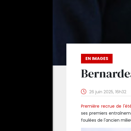
EN IMAGES
Bernardea
26 juin 2025, 16h32
Première recrue de l'ét
ses premiers entraîneme
foulées de l'ancien mili