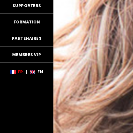
SUPPORTERS
FORMATION
PARTENAIRES
MEMBRES VIP
FR
|
EN