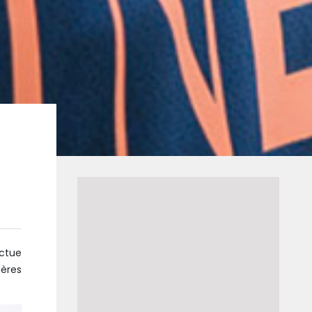
ectue
ières