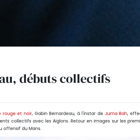
u, débuts collectifs
é rouge et noir
, Gabin Bernardeau, à l'instar de
Juma Bah
, eff
nts collectifs avec les Aiglons. Retour en images sur les prem
eu offensif du Mans.