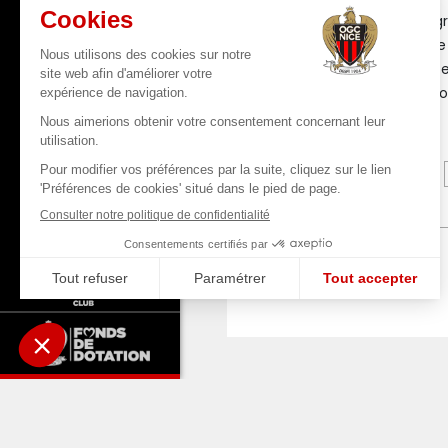
Le déplacement des gro
rendez-vous et escorte 
via un parking dédié 
autorités la semaine pr
A LIRE AUS