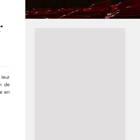
r
 leur
n de
ie en