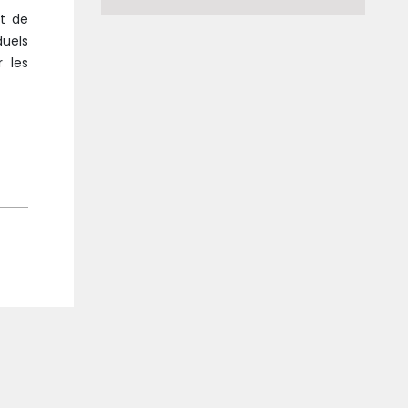
nt de
duels
 les