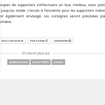
upes de supporters s’effectuera en bus, minibus, avec poi
jusqu’au stade. L’accès à l’enceinte pour les supporters indivi
est également envisagé. Les consignes seront précisées par
ochaine.
HAUT DE PAGE
PARTAGER
IMPRIMER
En savoir plus sur
#SRFCOGCN
BILLETTERIE
LIGUE 1
SI